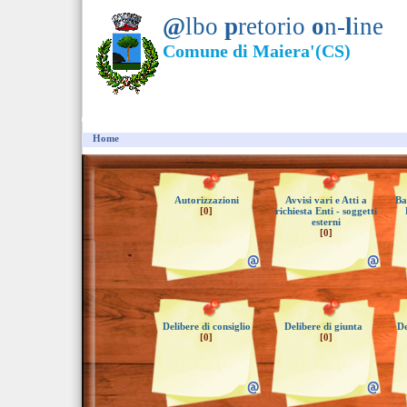
@
lbo
p
retorio
o
n-
l
ine
Comune di Maiera'(CS)
Home
Autorizzazioni
Avvisi vari e Atti a
Ba
[0]
richiesta Enti - soggetti
esterni
[0]
Delibere di consiglio
Delibere di giunta
De
[0]
[0]