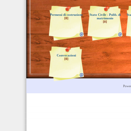
Permessi di costruzione
Stato Civile - Pubb. di
Sta
[0]
matrimonio
[0]
Convocazioni
[0]
Powe